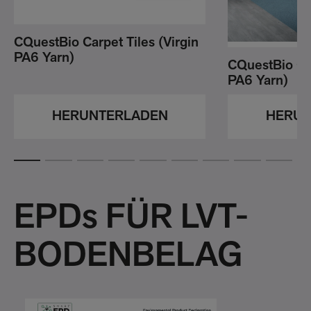
CQuestBio Carpet Tiles (Virgin
PA6 Yarn)
CQuestBio Ca
PA6 Yarn)
HERUNTERLADEN
HERUN
EPDs FÜR LVT-
BODENBELAG