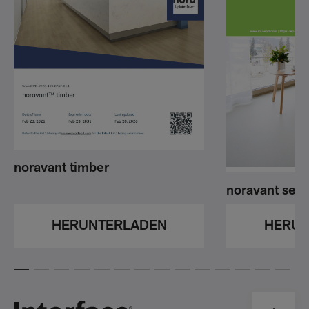
noravant timber
noravant sen
HERUNTERLADEN
HERUN