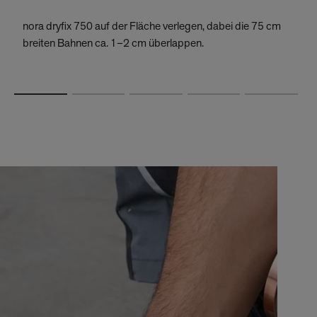
nora dryfix 750 auf der Fläche verlegen, dabei die 75 cm
Ü
breiten Bahnen ca. 1–2 cm überlappen.
e