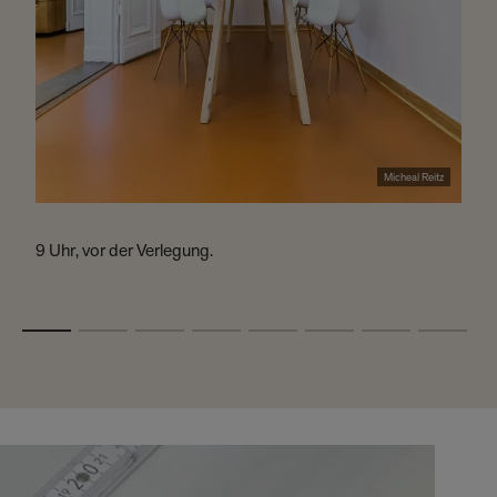
Micheal Reitz
9 Uhr, vor der Verlegung.
A