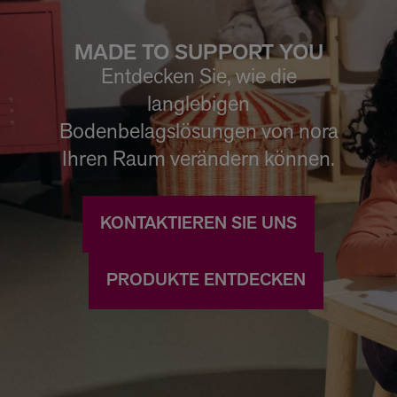
MADE TO SUPPORT YOU
Entdecken Sie, wie die
langlebigen
Bodenbelagslösungen von nora
Ihren Raum verändern können.
KONTAKTIEREN SIE UNS
PRODUKTE ENTDECKEN