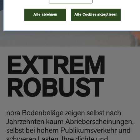
Alle ablehnen
Alle Cookies akzeptieren
EXTREM
ROBUST
nora Bodenbeläge zeigen selbst nach
Jahrzehnten kaum Abrieberscheinungen,
selbst bei hohem Publikumsverkehr und
schweren Lasten. Ihre dichte und