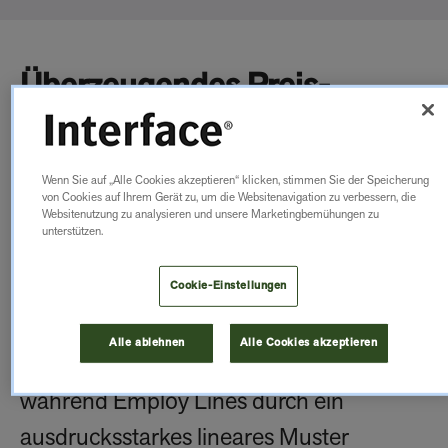
Überzeugendes Preis-
Leistungsverhältnis.
Unzählige kreative
Wenn Sie auf „Alle Cookies akzeptieren“ klicken, stimmen Sie der Speicherung
von Cookies auf Ihrem Gerät zu, um die Websitenavigation zu verbessern, die
Websitenutzung zu analysieren und unsere Marketingbemühungen zu
Gestaltungsmöglichkeiten.
unterstützen.
Cookie-Einstellungen
Employ Loop hat eine gleichmäßige
Oberfläche und bietet die homogene
Alle ablehnen
Alle Cookies akzeptieren
Flächenoptik einer Bahnenware,
während Employ Lines durch ein
ausdrucksstarkes lineares Muster