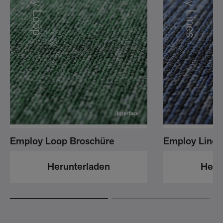
Employ Lines
Employ Loop Broschüre
Heru
Herunterladen