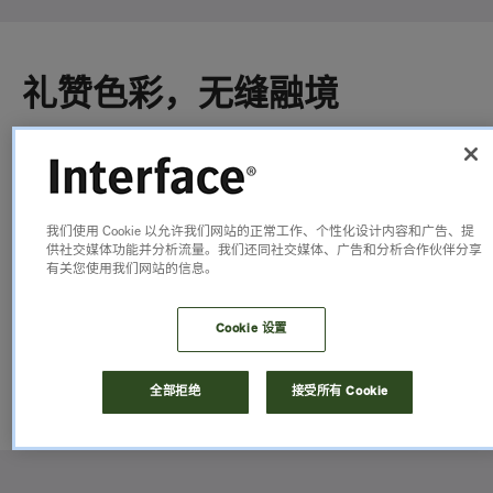
礼赞色彩，无缝融境
如自然造化般，Woven Gradience 的色
调既令人放松，又充满活力。活力粉与
我们使用 Cookie 以允许我们网站的正常工作、个性化设计内容和广告、提
翡翠绿能无界相融，陶土褐向水波蓝自
供社交媒体功能并分析流量。我们还同社交媒体、广告和分析合作伙伴分享
有关您使用我们网站的信息。
然地渐变流转。每种色调皆以柔和的灰
调为基底，轻松连接空间，打造专属于
Cookie 设置
您的独特空间。
全部拒绝
接受所有 Cookie