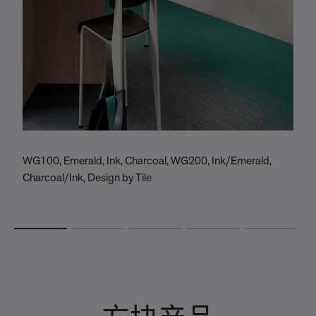
WG100, Emerald, Ink, Charcoal, WG200, Ink/Emerald,
W
Charcoal/Ink, Design by Tile
C