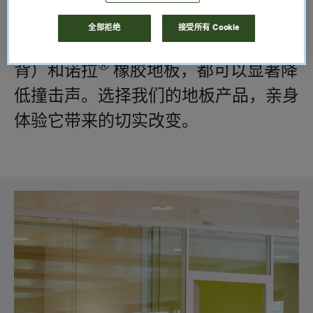
弹性地板也感兴趣？ 我们的 4.5mm 厚
全部拒绝
接受所有 Cookie
的 LVT（标准配置 Sound Choice™ 底
®
背）和诺拉
橡胶地板，都可以显著降
低撞击声。选择我们的地板产品，亲身
体验它带来的切实改变。