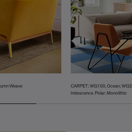
utumn Weave
CARPET: WG100, Ocean; WG200,
Iridescence, Polar, Monolithic