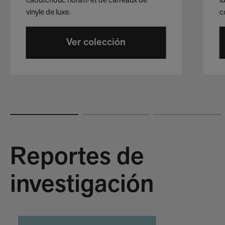
caoutchouc nora® et de carreaux de
l
vinyle de luxe.
c
Ver colección
Reportes de
investigación