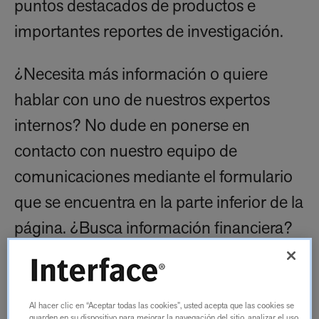
puntos destacados de productos e
importantes reportes de investigación.
¿Necesita más información o quiere
hablar con uno de nuestros expertos
internos? No dude en ponerse en
contacto con nuestro equipo de
comunicaciones mediante el formulario
que se encuentra en la parte inferior de la
página. ¿Busca información financiera?
Visite nuestro sitio de
Relaciones con
inversionistas
.
Al hacer clic en “Aceptar todas las cookies”, usted acepta que las cookies se
guarden en su dispositivo para mejorar la navegación del sitio, analizar el uso