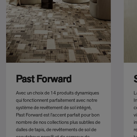
Past Forward
Avec un choix de 14 produits dynamiques
L
qui fonctionnent parfaitement avec notre
I
système de revêtement de sol intégré,
c
Past Forward est l’accent parfait pour bon
v
nombre de nos collections plus subtiles de
i
dalles de tapis, de revêtements de sol de
r