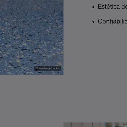
Estética d
Confiabili
© Waldemar Hauke