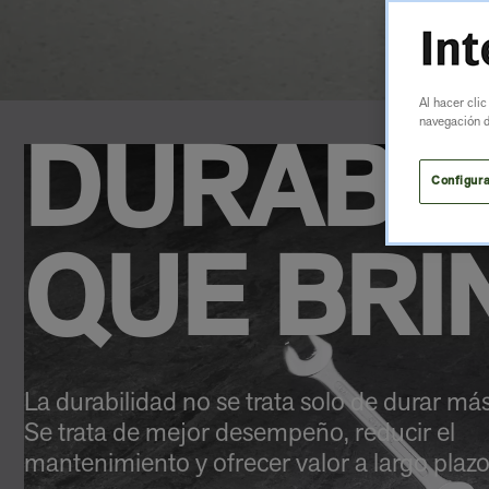
Al hacer clic
navegación de
DURABIL
Configura
QUE BRI
La durabilidad no se trata solo de durar más
Se trata de mejor desempeño, reducir el
mantenimiento y ofrecer valor a largo plazo