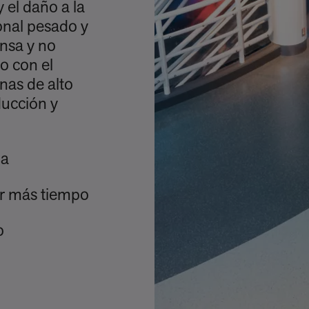
y el daño a la
tonal pesado y
ensa y no
o con el
onas de alto
ducción y
da
por más tiempo
o