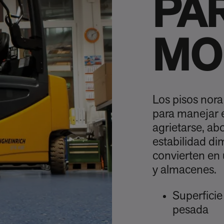
PA
MO
Los pisos nor
para manejar e
agrietarse, ab
estabilidad dim
convierten en 
y almacenes.
Superficie
pesada