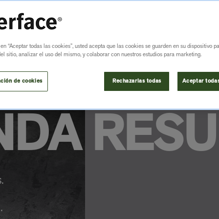
 en “Aceptar todas las cookies”, usted acepta que las cookies se guarden en su dispositivo p
l sitio, analizar el uso del mismo, y colaborar con nuestros estudios para marketing.
IDAD
ción de cookies
Rechazarlas todas
Aceptar todas
NDA RES
.
.