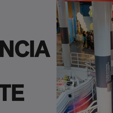
NCIA
TE