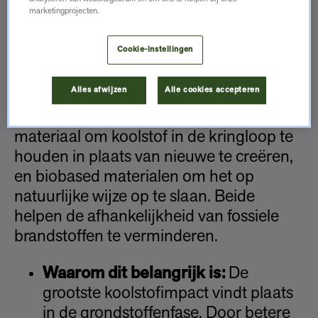
materiaal
marketingprojecten.
Cookie-instellingen
Materiaalkeuze is een van de snelste
Alles afwijzen
Alle cookies accepteren
manieren om de koolstofvoetafdruk van
uw projecten te verkleinen. Gerecycled
materiaal om koolstof in de kringloop te
houden in plaats van nieuwe te creëren,
en biobased materialen om het op
natuurlijke wijze op te slaan. Beide
helpen de afhankelijkheid van fossiele
brandstoffen te verminderen.
Waarom dit belangrijk is:
De
grootste koolstofimpact vindt plaats
in de grondstoffenfase. Door betere