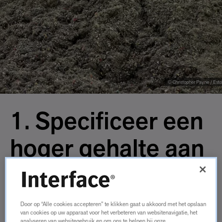
© Christopher Payne / Esto
1. Specificeer een
hoger gehalte aan
gerecycled en
biobased
Door op “Alle cookies accepteren” te klikken gaat u akkoord met het opslaan
van cookies op uw apparaat voor het verbeteren van websitenavigatie, het
analyseren van websitegebruik en om ons te helpen bij onze