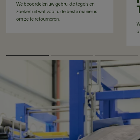
We beoordelen uw gebruikte tegels en
zoeken uit wat voor u de beste manier is
om ze te retourneren.
W
o