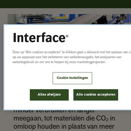
GOED DESIGN
Door op “Alle cookies accepteren” te klikken gaat u akkoord met het opslaan van 
op uw apparaat voor het verbeteren van websitenavigatie, het analyseren van
websitegebruik en om ons te helpen bij onze marketingprojecten.
BLIJFT
Cookie-instellingen
BESTAAN
Alles afwijzen
Alle cookies accepteren
Van slimmere ontwerpen die
minder verbruiken en langer
meegaan, tot materialen die CO₂ in
omloop houden in plaats van meer