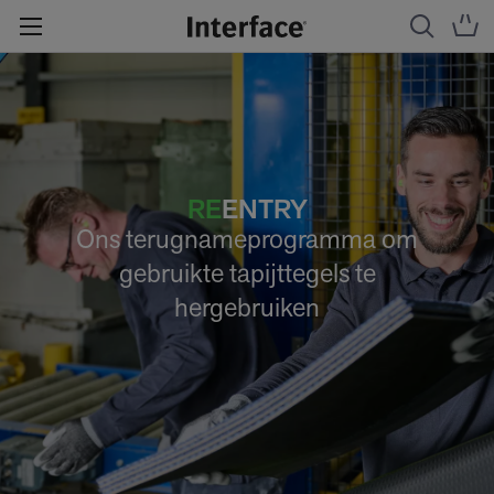
RE
ENTRY
Ons terugnameprogramma om
gebruikte tapijttegels te
hergebruiken