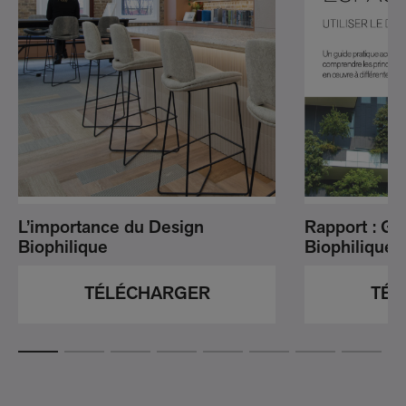
L’importance du Design
Rapport : Gu
Biophilique
Biophilique
TÉLÉCHARGER
TÉL