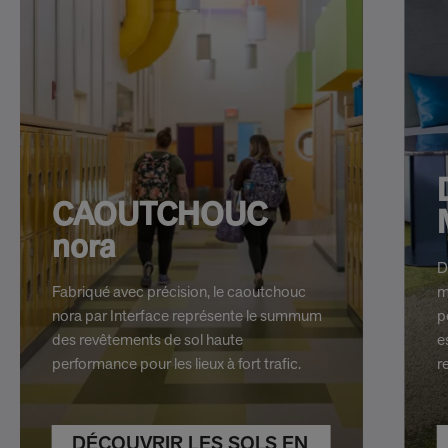
CAOUTCHOUC
nora
D
Fabriqué avec précision, le caoutchouc
m
nora par Interface représente le summum
p
des revêtements de sol haute
e
performance pour les lieux à fort trafic.
r
DÉCOUVRIR LES SOLS EN