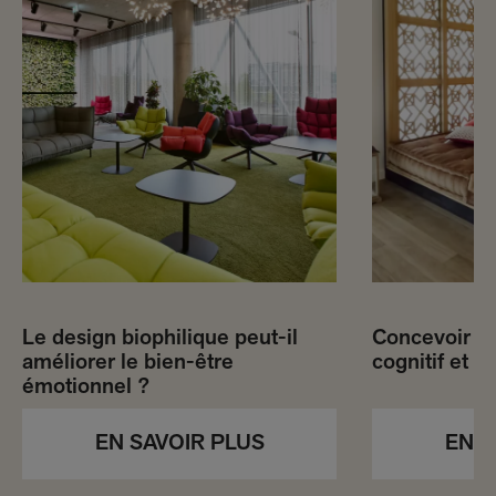
Le design biophilique peut-il
Concevoir po
améliorer le bien-être
cognitif et s
émotionnel ?
EN S
EN SAVOIR PLUS