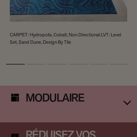
CARPET: Hydropolis, Cobalt, Non Directional LVT: Level
C
Set, Sand Dune, Design By Tile
B
MODULAIRE
RÉDUISEZ VOS