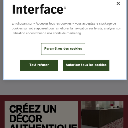
dalles de moquette, de sols LVT et de
revêtements en caoutchouc nora®,
conçus pour impressionner et durer.
En cliquant sur « Accepter tous les cookies », vous acceptez le stockage de
cookies sur votre appareil pour améliorer la navigation sur le site, analyser son
utilisation et contribuer à nos efforts de marketing.
DÉCOUVRIR NOS PRODUITS POUR
L’HÔTELLERIE
Paramètres des cookies
VOIR LA GALERIE DE PROJETS
Tout refuser
Autoriser tous les cookies
CRÉEZ UN
DÉCOR