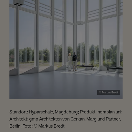
© Marcus Bredt
Standort: Hyparschale, Magdeburg; Produkt: noraplan uni;
S
Architekt: gmp Architekten von Gerkan, Marg und Partner,
u
Berlin; Foto: © Markus Bredt
F