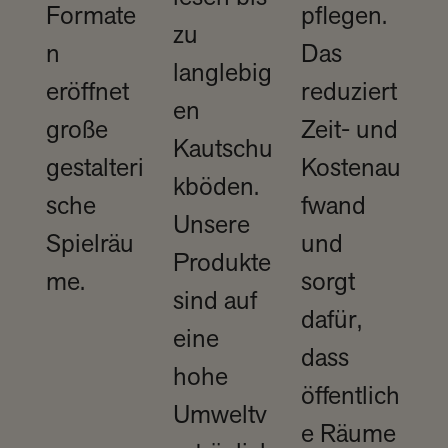
Formate
pflegen.
zu
n
Das
langlebig
eröffnet
reduziert
en
große
Zeit- und
Kautschu
gestalteri
Kostenau
kböden.
sche
fwand
Unsere
Spielräu
und
Produkte
me. ​
sorgt
sind auf
dafür,
eine
dass
hohe
öffentlich
Umweltv
e Räume