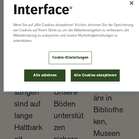
he gar
Hoher
Rutschfe
nicht erst
Besuche
st,
Wenn Sie auf „Alle Cookies akzeptieren“ klicken, stimmen Sie der Speicherung
entstehe
von Cookies auf Ihrem Gerät zu, um die Websitenavigation zu verbessern, die
randrang
emission
Websitenutzung zu analysieren und unsere Marketingbemühungen zu
n lassen
unterstützen.
? Kein
sarm und
– für
Problem.
schwer
Cookie-Einstellungen
eine
Unsere
entflamm
ruhige
Alle ablehnen
Alle Cookies akzeptieren
Bodenlö
bar.
Atmosph
sungen
Unsere
äre in
sind auf
Böden
Bibliothe
lange
unterstüt
ken,
Haltbark
zen
Museen