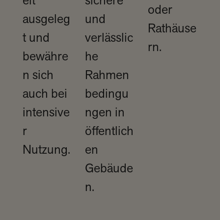
eit
sichere
oder
ausgeleg
und
Rathäuse
t und
verlässlic
rn.​
bewähre
he
n sich
Rahmen
auch bei
bedingu
intensive
ngen in
r
öffentlich
Nutzung.​
en
Gebäude
n.​