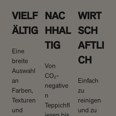
VIELF
NAC
WIRT
ÄLTIG
HHAL
SCH
TIG
AFTLI
Eine
CH
breite
Von
Auswahl
CO₂-
an
Einfach
negative
Farben,
zu
n
Texturen
reinigen
Teppichfl
und
und zu
iesen bis