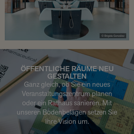
© Brigida González
ÖFFENTLICHE RÄUME NEU
GESTALTEN
Ganz gleich, ob Sie ein neues
Veranstaltungszentrum planen
oder ein Rathaus sanieren. Mit
unseren Bodenbelägen setzen Sie
Ihre Vision um.