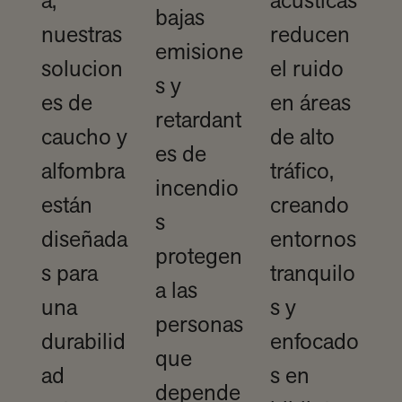
a,
acústicas
bajas
nuestras
reducen
emisione
solucion
el ruido
s y
es de
en áreas
retardant
caucho y
de alto
es de
alfombra
tráfico,
incendio
están
creando
s
diseñada
entornos
protegen
s para
tranquilo
a las
una
s y
personas
durabilid
enfocado
que
ad
s en
depende