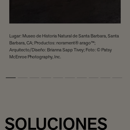
Lugar: Museo de Historia Natural de Santa Barbara, Santa
L
Barbara, CA; Productos: norament® arago™;
H
Arquitecto/Diseño: Brianna Sapp Tivey; Foto: © Patsy
D
McEnroe Photography, Inc.
B
SOLUCIONES