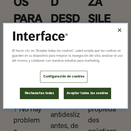
OS
D
ZA
PARA
DESD
SILE
DUR
E EL
NCIO
AR.
DISE
SA
Al hacer clic en “Aceptar todas las cookies”, usted acepta que las cookies se
guarden en su dispositivo para mejorar la navegación del sitio, analizar el uso
del mismo, y colaborar con nuestros estudios para marketing.
ÑO
¿Alto
Las
Configuración de cookies
tráfico
excelente
Nuestros
Rechazarlas todas
Aceptar todas las cookies
peatonal
s
pisos
? No hay
propieda
antidesliz
problem
des
antes, de