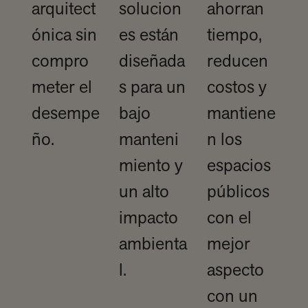
arquitect
solucion
ahorran
ónica sin
es están
tiempo,
compro
diseñada
reducen
meter el
s para un
costos y
desempe
bajo
mantiene
ño.
manteni
n los
miento y
espacios
un alto
públicos
impacto
con el
ambienta
mejor
l.
aspecto
con un