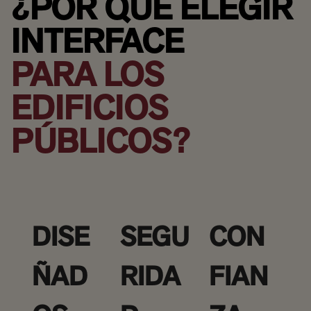
¿POR QUÉ ELEGIR
INTERFACE
PARA LOS
EDIFICIOS
PÚBLICOS?
DISE
SEGU
CON
ÑAD
RIDA
FIAN