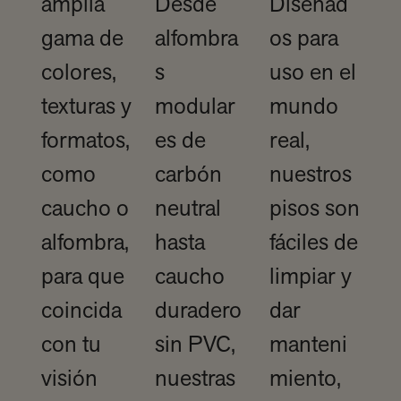
amplia
Desde
Diseñad
gama de
alfombra
os para
colores,
s
uso en el
texturas y
modular
mundo
formatos,
es de
real,
como
carbón
nuestros
caucho o
neutral
pisos son
alfombra,
hasta
fáciles de
para que
caucho
limpiar y
coincida
duradero
dar
con tu
sin PVC,
manteni
visión
nuestras
miento,