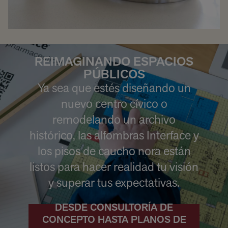
REIMAGINANDO ESPACIOS
PÚBLICOS
Ya sea que estés diseñando un
nuevo centro cívico o
remodelando un archivo
histórico, las alfombras Interface y
los pisos de caucho nora están
listos para hacer realidad tu visión
y superar tus expectativas.
DESDE CONSULTORÍA DE
CONCEPTO HASTA PLANOS DE