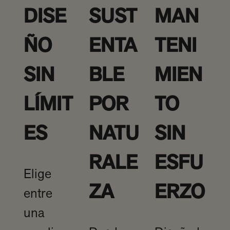
DISE
SUST
MAN
ÑO
ENTA
TENI
SIN
BLE
MIEN
LÍMIT
POR
TO
ES
NATU
SIN
RALE
ESFU
Elige
ZA
ERZO
entre
una