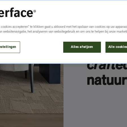
e cookies accepteren” te klikken gaat u akkoord met het opslaan van cookies op uw apparaat
Interf
an websitenavigatie, het analyseren van websitegebruik en om ons te helpen bij onze market
nieuwe
nstellingen
Alles afwijzen
Alle cookie
crafte
natuur