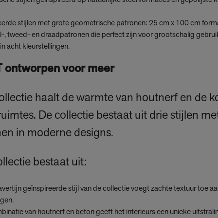
he stijlen geïnspireerd op natuurlijke steenformaties en gepolijste 
eerde stijlen met grote geometrische patronen: 25 cm x 100 cm formaa
-, tweed- en draadpatronen die perfect zijn voor grootschalig gebr
 acht kleurstellingen.
T ontworpen voor meer
lectie haalt de warmte van houtnerf en de ko
uimtes. De collectie bestaat uit drie stijlen me
en in moderne designs.
lectie bestaat uit:
avertijn geïnspireerde stijl van de collectie voegt zachte textuur toe 
ngen.
natie van houtnerf en beton geeft het interieurs een unieke uitstral