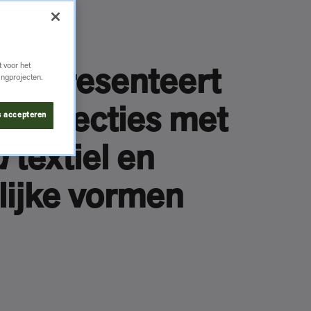
 voor het
ace presenteert
ingprojecten.
 collecties met
s accepteren
d
textiel en
lijke vormen