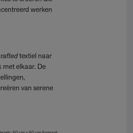
oncentreerd werken
rafted
textiel naar
k met elkaar. De
tellingen,
creëren van serene