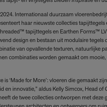
s tapijt- en vinyltegels bieden inspiratie en 
 2024. Internationaal duurzaam vloerenbedrijf 
enteert haar nieuwste collecties tapijttegels e
Threaded™ tapijttegels en Earthen Forms™ LVT
nd design en bestaan uit modulaire tegels di
natie van opvallende texturen, natuurlijke p
unnen combinaties worden gemaakt om mooie,
ace is ‘Made for More’: vloeren die gemaakt zij
 en innovatie,” aldus Kelly Simcox, Head of G
e heeft de twee collecties ontworpen met deze 
ersteunen architecten en ontwerpers om ruim