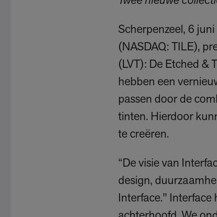
Twee nieuwe collectie
Scherpenzeel, 6 juni
(NASDAQ: TILE), pres
(LVT): De Etched & 
hebben een vernieuwe
passen door de combi
tinten. Hierdoor k
te creëren.
“De visie van Interf
design, duurzaamheid
Interface." Interfac
achterhoofd. We ond