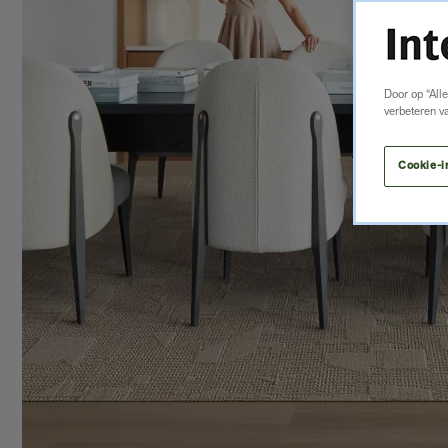
Door op “All
verbeteren v
Cookie-i