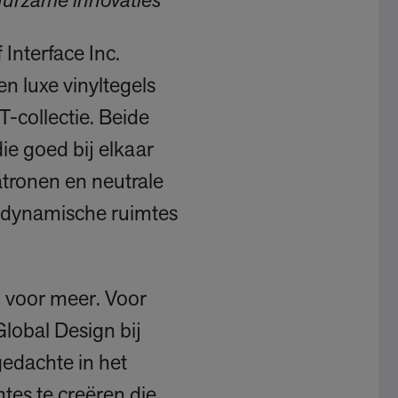
duurzame innovaties
Interface Inc.
n luxe vinyltegels
-collectie. Beide
e goed bij elkaar
atronen en neutrale
 dynamische ruimtes
n voor meer. Voor
lobal Design bij
gedachte in het
tes te creëren die