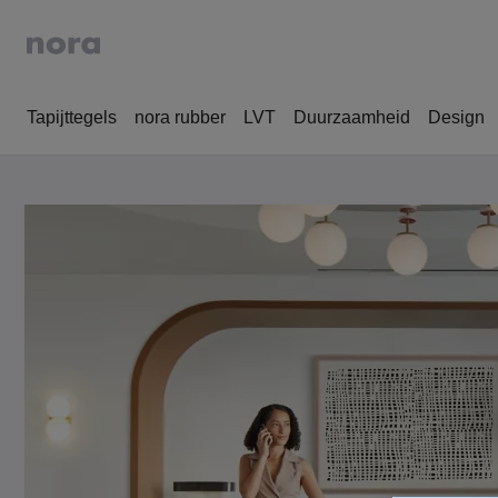
Tapijttegels
nora rubber
LVT
Duurzaamheid
Design