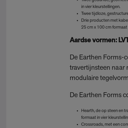
Twee gedurfde, geometrisc
in vier kleurstellingen.
Twee tijdloze, gestructur
Drie producten met kabel
25 cm x 100 cm formaat in
Aardse vormen: LV
De Earthen Forms-col
travertijnsteen naar r
modulaire tegelvorm
De Earthen Forms col
Hearth, de op steen en tr
formaat in vier kleurstelli
Crossroads, met een combi