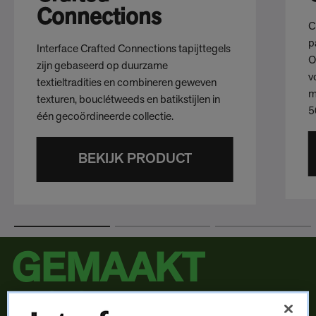
Connections
C
p
Interface Crafted Connections tapijttegels
O
zijn gebaseerd op duurzame
v
textieltradities en combineren geweven
m
texturen, bouclétweeds en batikstijlen in
5
één gecoördineerde collectie.
BEKIJK PRODUCT
GEMAAKT
VOOR