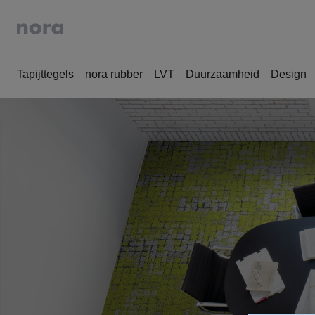
Tapijttegels
nora rubber
LVT
Duurzaamheid
Design