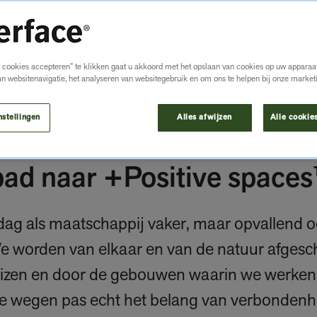
e cookies accepteren” te klikken gaat u akkoord met het opslaan van cookies op uw apparaat
an websitenavigatie, het analyseren van websitegebruik en om ons te helpen bij onze market
nstellingen
Alles afwijzen
Alle cookie
pad naar +Positive space
dag als maatschappij vaker, maar opvallend 
e worden van elkaar en van de natuur afges
uizen en door de gebouwen waarin we werken.
e wegen pas echt het belang van verbondenh