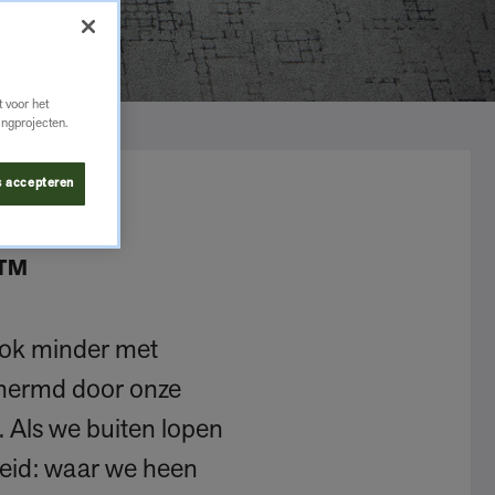
 voor het
ingprojecten.
s accepteren
s™
ook minder met
chermd door onze
 Als we buiten lopen
eid: waar we heen