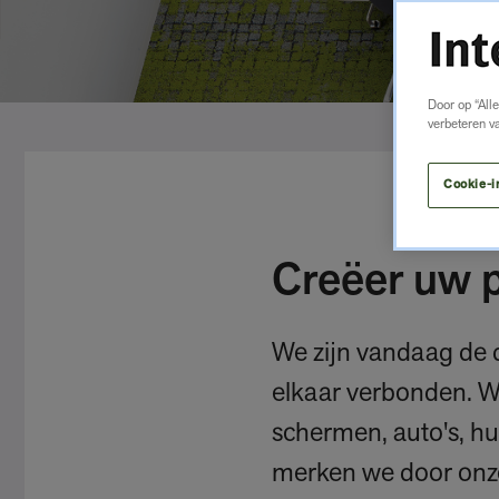
Door op “All
verbeteren v
Cookie-i
Creëer uw 
We zijn vandaag de 
elkaar verbonden. W
schermen, auto's, h
merken we door onz