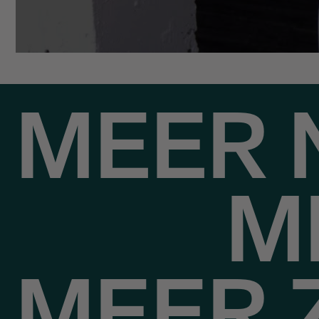
MEER 
M