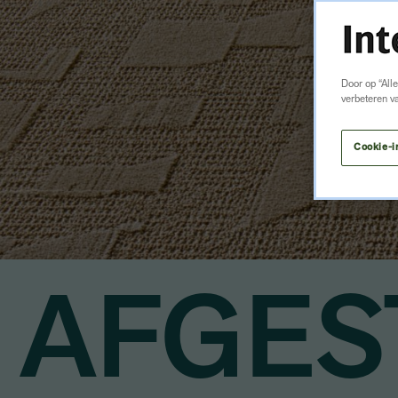
Door op “All
verbeteren v
Cookie-i
AFGES