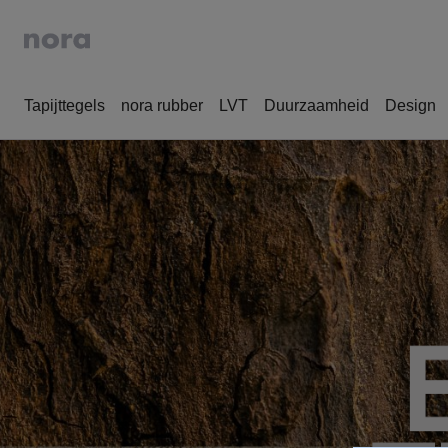
Tapijttegels
nora rubber
LVT
Duurzaamheid
Design