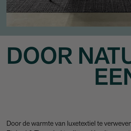
DOOR NAT
EE
Door de warmte van luxetextiel te verweve