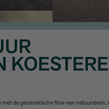
UUR
N KOESTER
n met de geometrische flow van natuursteen, 