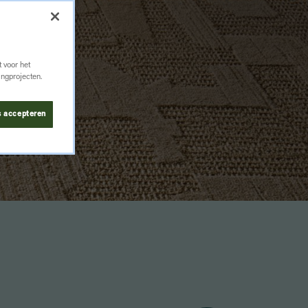
 voor het
ingprojecten.
s accepteren