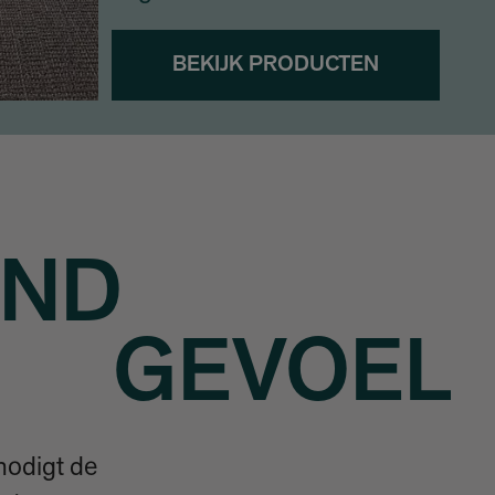
BEKIJK PRODUCTEN
END
GEVOEL
nodigt de