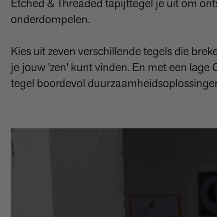
Etched & Threaded tapijttegel je uit om on
onderdompelen.
Kies uit zeven verschillende tegels die brek
je jouw 'zen' kunt vinden. En met een lage
tegel boordevol duurzaamheidsoplossingen