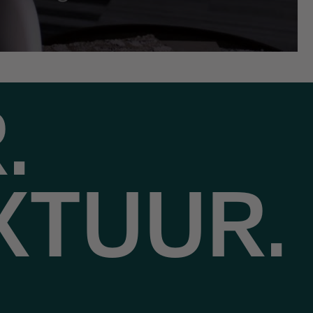
.
XTUUR.