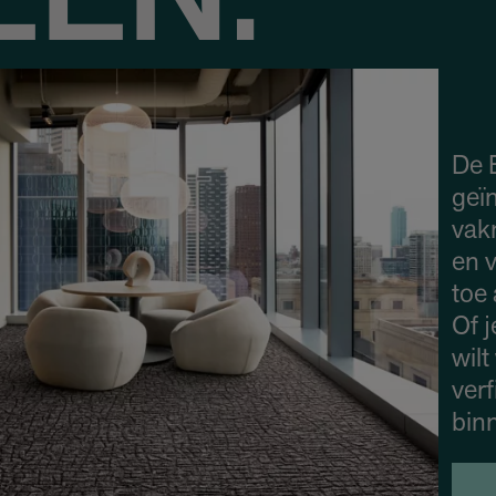
ZEN.
De E
geï
vak
en 
toe
Of j
wilt
verf
bin