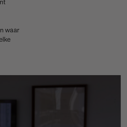
nt
ren waar
elke