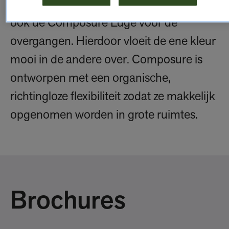
neutrale, pastel- en krachtige kleuren
ook de Composure Edge voor de
overgangen. Hierdoor vloeit de ene kleur
mooi in de andere over. Composure is
ontworpen met een organische,
richtingloze flexibiliteit zodat ze makkelijk
opgenomen worden in grote ruimtes.
Brochures