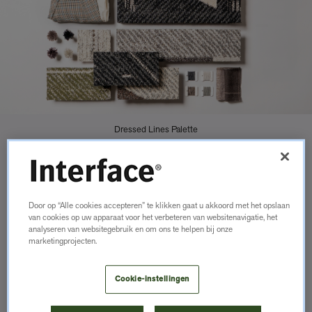
Dressed Lines Palette
"De patronen zijn verfijnd,
kleinschalig en
Door op “Alle cookies accepteren” te klikken gaat u akkoord met het opslaan
hebben een hoog contrast.
van cookies op uw apparaat voor het verbeteren van websitenavigatie, het
analyseren van websitegebruik en om ons te helpen bij onze
Het is duidelijk dat mode uit
marketingprojecten.
de jaren 50 ons echt heeft
Cookie-instellingen
geïnspireerd."