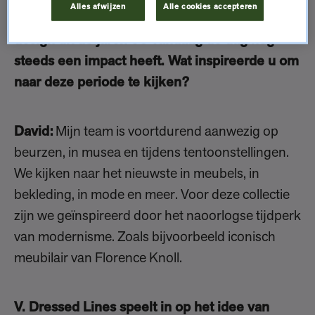
Alles afwijzen
Alle cookies accepteren
V. Dressed Lines weerspiegelt hoe klassiek
design uit de jaren 50 vandaag de dag nog
steeds een impact heeft. Wat inspireerde u om
naar deze periode te kijken?
David:
Mijn team is voortdurend aanwezig op
beurzen, in musea en tijdens tentoonstellingen.
We kijken naar het nieuwste in meubels, in
bekleding, in mode en meer. Voor deze collectie
zijn we geïnspireerd door het naoorlogse tijdperk
van modernisme. Zoals bijvoorbeeld iconisch
meubilair van Florence Knoll.
V. Dressed Lines speelt in op het idee van