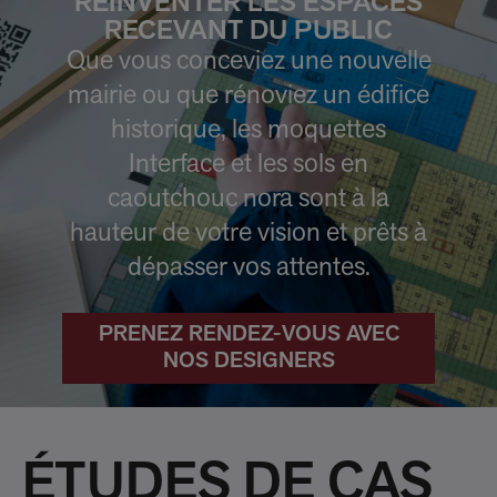
RÉINVENTER LES ESPACES
RECEVANT DU PUBLIC
Que vous conceviez une nouvelle
mairie ou que rénoviez un édifice
historique, les moquettes
Interface et les sols en
caoutchouc nora sont à la
hauteur de votre vision et prêts à
dépasser vos attentes.
PRENEZ RENDEZ-VOUS AVEC
NOS DESIGNERS
ÉTUDES DE CAS