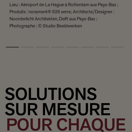
Lieu : Aéroport de La Hague à Rotterdam aux Pays-Bas ;
L
Produits : norament® 926 serra; Architecte/Designer :
P
Noorderlicht Architekten, Delft aux Pays-Bas ;
S
Photographe : © Studio Beeldwerken
P
SOLUTIONS
SUR MESURE
POUR CHAQUE