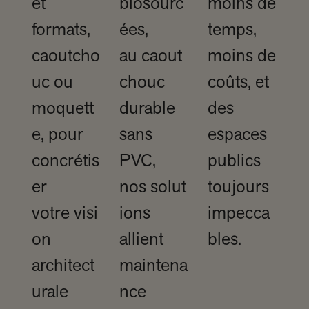
et
biosourc
moins de
formats,
ées,
temps,
caoutcho
au caout
moins de
uc ou
chouc
coûts, et
moquett
durable
des
e, pour
sans
espaces
concrétis
PVC,
publics
er
nos solut
toujours
votre visi
ions
impecca
on
allient
bles.
architect
maintena
urale
nce