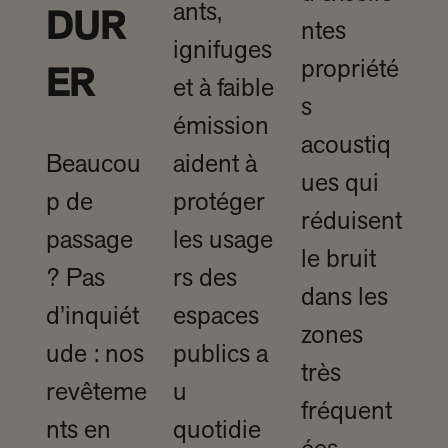
ants,
DUR
ntes
ignifuges
propriété
ER
et à faible
s
émission
acoustiq
Beaucou
aident à
ues qui
p de
protéger
réduisent
passage
les usage
le bruit
? Pas
rs des
dans les
d’inquiét
espaces
zones
ude : nos
publics a
très
revêteme
u
fréquent
nts en
quotidie