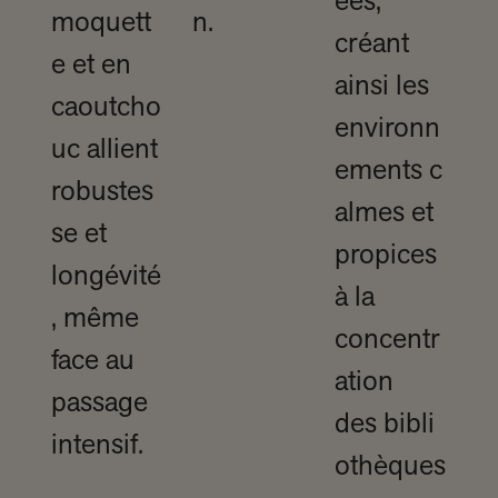
ées,
moquett
n.
créant
e et en
ainsi les
caoutcho
environn
uc allient
ements c
robustes
almes et
se et
propices
longévité
à la
, même
concentr
face au
ation
passage
des bibli
intensif.
othèques