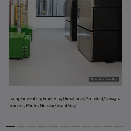
© Gensler / Grant Gay
noraplan sentica, Frost Bite, Directional; Architect/Design:
O
Gensler; Photo: Gensler/Grant Gay
U