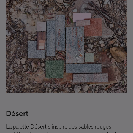
Désert
E
La palette Désert s'inspire des sables rouges
La