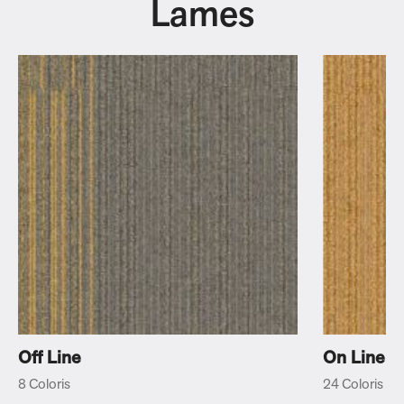
Lames
Off Line
On Line
8 Coloris
24 Coloris