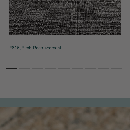
E615, Birch, Recouvrement
M
O