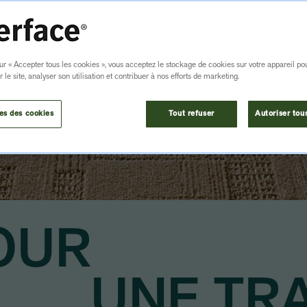
ur « Accepter tous les cookies », vous acceptez le stockage de cookies sur votre appareil po
r le site, analyser son utilisation et contribuer à nos efforts de marketing.
DÉCOUVRIR LES PRODUITS
es des cookies
Tout refuser
Autoriser tou
OUR
UNE TR