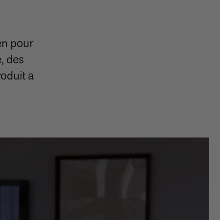
en pour
e, des
oduit a