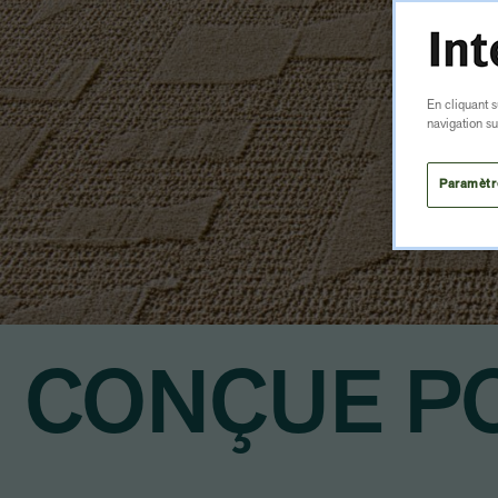
En cliquant s
navigation su
Paramètr
CONÇUE P