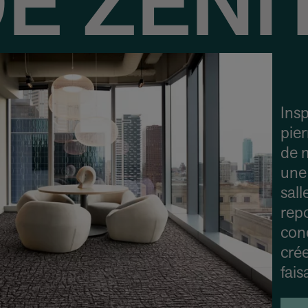
E ZÉNI
Insp
pier
de 
une
sal
rep
conc
crée
fais