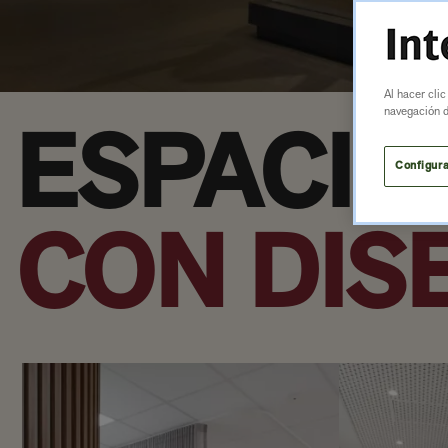
Al hacer clic
navegación de
ESPACIO
Configura
CON DIS