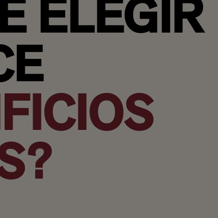
É ELEGIR
CE
FICIOS
S?