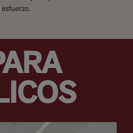
esfuerzo.
PARA
LICOS