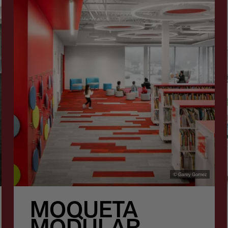
© Garey Gomez
MOQUETA