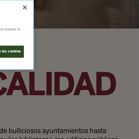
ara mejorar la
OS
 las cookies
CALIDAD
de bulliciosos ayuntamientos hasta