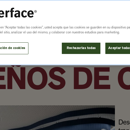
 en “Aceptar todas las cookies”, usted acepta que las cookies se guarden en su dispositivo p
l sitio, analizar el uso del mismo, y colaborar con nuestros estudios para marketing.
S PÚBLIC
ción de cookies
Rechazarlas todas
Aceptar todas
EÑOS DE 
Des