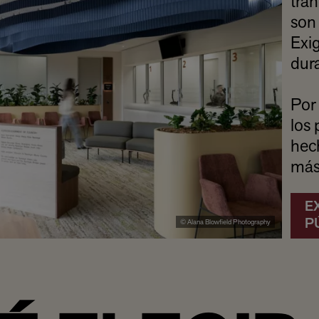
tran
son 
Exi
dur
Por
los
hec
más
E
P
© Alana Blowfield Photography