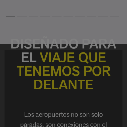
A
M
DISEÑADO PARA
EL
VIAJE QUE
TENEMOS POR
DELANTE
Los aeropuertos no son solo
paradas, son conexiones con el