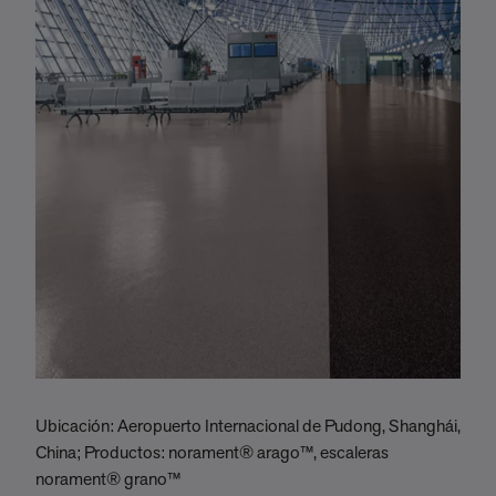
Ubicación: Aeropuerto Internacional de Pudong, Shanghái,
U
China; Productos: norament® arago™, escaleras
P
norament® grano™
P