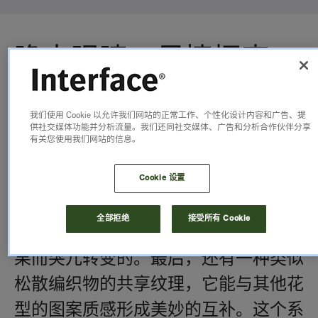
睁大眼睛，尽情探索
Portmanteau 系列的核心是六种采用极
我们使用 Cookie 以允许我们网站的正常工作、个性化设计内容和广告、提
为奢华工艺打造的花型。为了让统一的
供社交媒体功能并分析流量。我们还同社交媒体、广告和分析合作伙伴分享
有关您使用我们网站的信息。
主题贯穿整个空间，我们为每种花型设
Cookie 设置
计了两种配套款式 - 让纹理逐渐散开，
这样一来，在地板上的过渡效果既可以
全部拒绝
接受所有 Cookie
是缓缓变化的，也可以是为营造戏剧效
果而突兀转变的。最后，还有一种类似
松散编织物的共享纹理，它能与其他花
型的图案质感形成美妙的互补。这个系