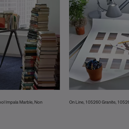
ool Impala Marble, Non
On Line, 105260 Granite, 10526