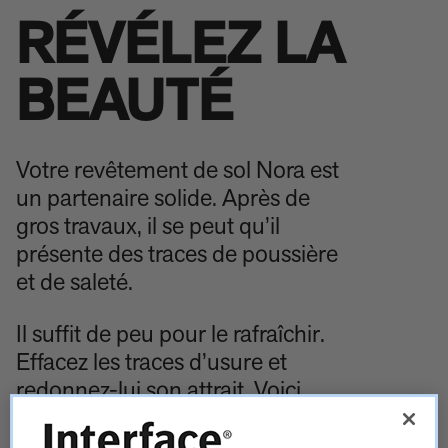
RÉVÉLEZ LA
BEAUTÉ
Votre revêtement de sol Nora est
un partenaire solide. Après de
gros travaux, il se peut qu’il
présente des traces de poussière
et de saleté.
Il suffit de peu pour le rafraîchir.
Effacez les traces d’usure et
redonnez-lui son attrait. Voici
comment faire dans notre guides