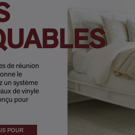
S
QUABLES
es de réunion
donne le
ez un système
eaux de vinyle
conçu pour
US POUR