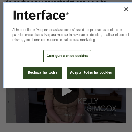
de carbono y características de alto
rendimiento, cada loseta está diseñada
con un enfoque a la sostenibilidad y
Al hacer clic en “Aceptar todas las cookies”, usted acepta que las cookies se
hecha para durar.
guarden en su dispositivo para mejorar la navegación del sitio, analizar el uso del
mismo, y colaborar con nuestros estudios para marketing.
Configuración de cookies
Rechazarlas todas
Aceptar todas las cookies