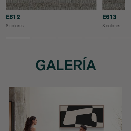
E612
E613
8 colores
8 colores
GALERÍA