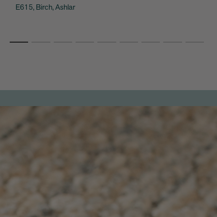
E615, Birch, Ashlar
C