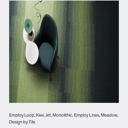
Employ Loop, Kiwi, Jet, Monolithic, Employ Lines, Meadow,
E
Design by Tile
C