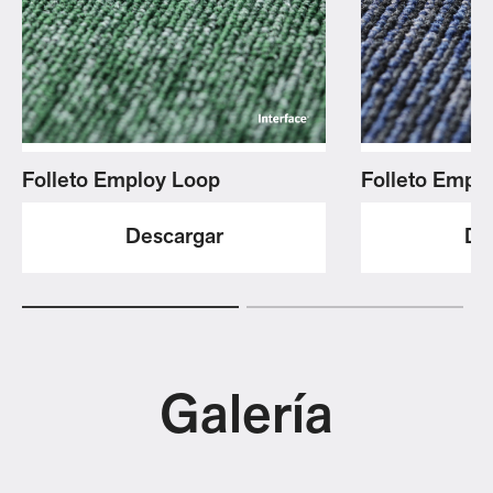
Folleto Emplo
Folleto Employ Loop
De
Descargar
Galería