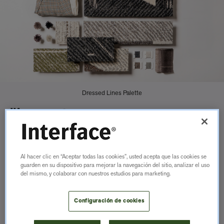
Dressed Lines Palette
"Los patrones son
sofisticados, a pequeña
escala y
Al hacer clic en “Aceptar todas las cookies”, usted acepta que las cookies se
guarden en su dispositivo para mejorar la navegación del sitio, analizar el uso
de alto contraste. Está claro
del mismo, y colaborar con nuestros estudios para marketing.
que la moda de los años 50
Configuración de cookies
realmente nos inspiró".