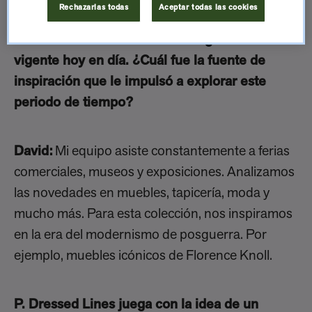
Rechazarlas todas
Aceptar todas las cookies
P. Dressed Lines es un reflejo de cómo el
diseño clásico de los años 50 sigue estando
vigente hoy en día. ¿Cuál fue la fuente de
inspiración que le impulsó a explorar este
periodo de tiempo?
David:
Mi equipo asiste constantemente a ferias
comerciales, museos y exposiciones. Analizamos
las novedades en muebles, tapicería, moda y
mucho más. Para esta colección, nos inspiramos
en la era del modernismo de posguerra. Por
ejemplo, muebles icónicos de Florence Knoll.
P. Dressed Lines juega con la idea de un