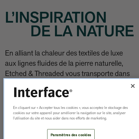
L’INSPIRATION
DE LA NATURE
En alliant la chaleur des textiles de luxe
aux lignes fluides de la pierre naturelle,
Etched & Threaded vous transporte dans
des espaces relaxants et enveloppants.
Avec un choix de sept dalles différentes
En cliquant sur « Accepter tous les cookies », vous acceptez le stockage des
cookies sur votre appareil pour améliorer la navigation sur le site, analyser
qui vous feront oublier toute agitation,
l’utilisation du site et nous aider dans nos efforts de marketing.
vous créerez des espaces polyvalents où
vous vous sentirez plus zen. Et avec une
Paramètres des cookies