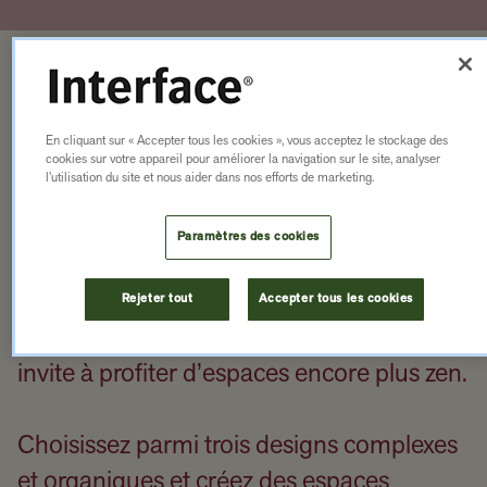
LE GRAIN
DU BOIS S’ALLIE
En cliquant sur « Accepter tous les cookies », vous acceptez le stockage des
cookies sur votre appareil pour améliorer la navigation sur le site, analyser
AU TRAVERTIN
l’utilisation du site et nous aider dans nos efforts de marketing.
Paramètres des cookies
En puisant dans la chaleur du grain de
bois naturel et des textures fraîches de la
Rejeter tout
Accepter tous les cookies
pierre de travertin, Earthen Forms vous
invite à profiter d’espaces encore plus zen.
Choisissez parmi trois designs complexes
et organiques et créez des espaces