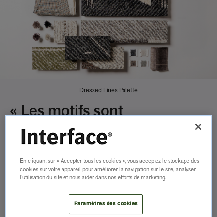
Dressed Lines Palette
« Les motifs sont
sophistiqués, de petite
échelle et
En cliquant sur « Accepter tous les cookies », vous acceptez le stockage des
à très contrastés. Il est
cookies sur votre appareil pour améliorer la navigation sur le site, analyser
l’utilisation du site et nous aider dans nos efforts de marketing.
évident que la mode des
années 1950 nous a
Paramètres des cookies