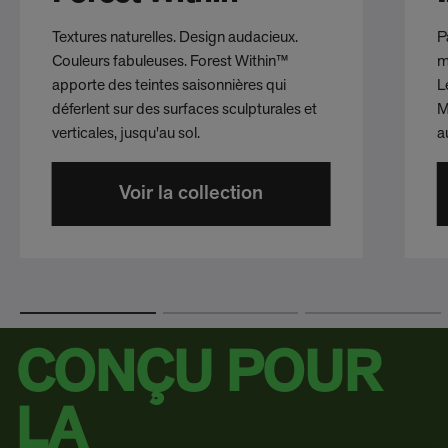
Textures naturelles. Design audacieux.
P
Couleurs fabuleuses. Forest Within™
m
apporte des teintes saisonnières qui
L
déferlent sur des surfaces sculpturales et
M
verticales, jusqu'au sol.
a
Voir la collection
CONÇU POUR
LA